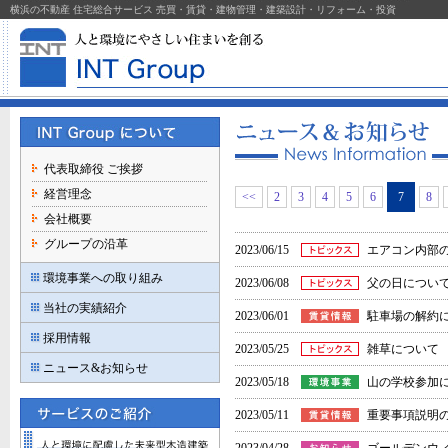
横浜の不動産 住宅総合サービス 売買・賃貸・建物管理・建築設計・リフォーム・投資
代表取締役 ご挨拶
経営理念
<<
2
3
4
5
6
7
8
会社概要
グループの沿革
2023/06/15
エアコン内部
環境事業への取り組み
2023/06/08
父の日につい
当社の実績紹介
2023/06/01
駐車場の解約
採用情報
2023/05/25
雑草について
ニュース&お知らせ
2023/05/18
山の学校参加
2023/05/11
重要事項説明