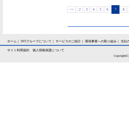
<<
2
3
4
5
6
7
8
ホーム
｜
INTグループについて
｜
サービスのご紹介
｜
環境事業への取り組み
｜
当社
サイト利用規約
個人情報保護について
Copyright(C)