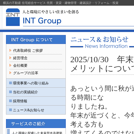
横浜の不動産 住宅総合サービス 売買・賃貸・建物管理・建築設計・リフォーム・投資
代表取締役 ご挨拶
2025/10/3
経営理念
会社概要
メリットについ
グループの沿革
環境事業への取り組み
あっという間に秋が
当社の実績紹介
る時期にな
採用情報
りましたね。
ニュース&お知らせ
年末が近づくと、今
考える方も
増えてくるのではな